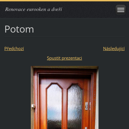
Renovace eurooken a dveří
Potom
Předchozí
Následující
Spustit prezentaci