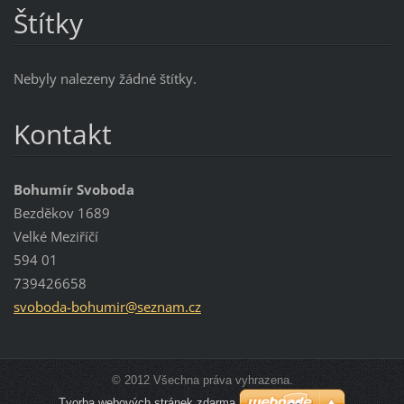
Štítky
Nebyly nalezeny žádné štítky.
Kontakt
Bohumír Svoboda
Bezděkov 1689
Velké Meziříčí
594 01
739426658
svoboda-
bohumir@
seznam.c
z
© 2012 Všechna práva vyhrazena.
Tvorba webových stránek zdarma